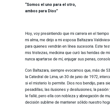
“Somos el uno para el otro,
ambos para Dios”
Hoy, voy presintiendo que mi carrera en el tiempo v
mi alma, me dirijo a mi esposa Baltazara Valdivieso
para quienes vendrán en línea sucesoria. Este tes
mis tristezas, medicina que curó las heridas de m
nunca apartarse de mí, enjugar sus penas, consol
Con Baltazara, siempre evocamos que, más de 53 añ
la Catedral de Lima, un 30 de junio de 1972, inte
si el misterio lo permite. Dios nos bendijo, para 
pesadillas; las ilusiones y desilusiones; la pasió
le fallé; pero ella con nobleza y abnegación de 
decisión sublime de mantener sólido nuestro hoga