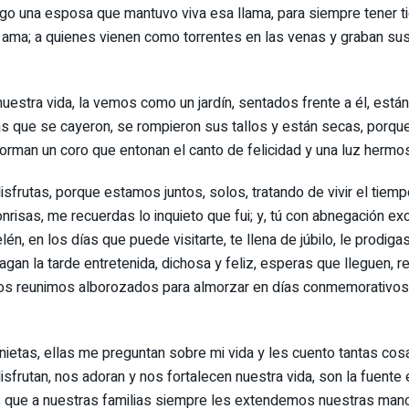
ngo una esposa que mantuvo viva esa llama, para siempre tener ti
 ama; a quienes vienen como torrentes en las venas y graban sus
estra vida, la vemos como un jardín, sentados frente a él, están
as que se cayeron, se rompieron sus tallos y están secas, porque
forman un coro que entonan el canto de felicidad y una luz hermos
disfrutas, porque estamos juntos, solos, tratando de vivir el tie
nrisas, me recuerdas lo inquieto que fui; y, tú con abnegación excl
én, en los días que puede visitarte, te llena de júbilo, le prodigas
agan la tarde entretenida, dichosa y feliz, esperas que lleguen, r
 nos reunimos alborozados para almorzar en días conmemorativos p
nietas, ellas me preguntan sobre mi vida y les cuento tantas co
disfrutan, nos adoran y nos fortalecen nuestra vida, son la fue
as que a nuestras familias siempre les extendemos nuestras man