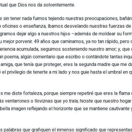
ritual que Dios nos da solventemente.
que sin tener nada fuimos tejiendo nuestras preocupaciones, bañ
de oficinas o enseñanza, íbamos desvelando nuestras fuerzas de 
logramos dejar algo a nuestros hijos –además de moldear su forma
u mejor porvenir. 49 años que caminamos, ya no tan rápido, pero
xperiencia acumulada, seguimos sosteniendo nuestro amor; y, que 
gún poema, algún comentario que escribo o contándote tantas inqu
i amiga, que tenía que proteger, eres la segunda madre que me 
el privilegio de tenerte a mi lado y nos guie hasta el umbral en
e diste fortaleza, porque siempre repetiré que eres la flama de 
 ventarrones o lloviznas que yo traía; hiciste que nuestro hogar
ella imagen reflejando el horizonte que se mantiene cautivante y 
las palabras que grafiquen el inmenso significado que representa