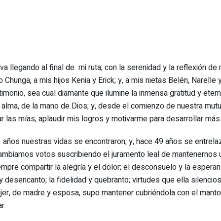
a llegando al final de mi ruta; con la serenidad y la reflexión de
 Chunga, a mis hijos Kenia y Erick; y, a mis nietas Belén, Narelle 
timonio, sea cual diamante que ilumine la inmensa gratitud y ete
i alma, de la mano de Dios; y, desde el comienzo de nuestra mutua
ar las mías, aplaudir mis logros y motivarme para desarrollar má
os nuestras vidas se encontraron; y, hace 49 años se entrelazar
rcambiamos votos suscribiendo el juramento leal de mantenernos u
siempre compartir la alegría y el dolor; el desconsuelo y la esper
n y desencanto; la fidelidad y quebranto; virtudes que ella silenc
mujer, de madre y esposa, supo mantener cubriéndola con el mant
r.