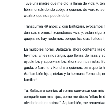
Tuve una madre que me dio la llama de vida; y, te
tibia morada donde cobije a quienes de verdad se
cicatriz que nos pueda doler.
Transcurren 49 años; y, con Baltazara, evocamos nu
dan sus aromas, haciéndonos vivir; y, están algun
quejas, no hay reclamos, porque los días felices 
En múltiples horas, Baltazara, ahora contenta las 
tuvimos. En esa nostalgia, que llenas de risas y so
ayudarlos y supervisarlos; ahora son tus nietas Bel
gusta; o Narelle y Kendra, a quienes, para que te h
Así también hijos, nietas y tu hermana Fernanda,
familiar!
Tú, Baltazara sonríes al verme conversar con mis 
compartir con mis hijos, como me dices “ellas te 
olvidarán de nosotros”. Ah, también, me recuerd