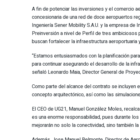
A fin de potenciar las inversiones y el comercio 
concesionaria de una red de doce aeropuertos reg
Ingeniería Sener Mobility S.A.U. y la empresa de I
Preinversión a nivel de Perfil de tres ambiciosos 
buscan fortalecer la infraestructura aeroportuari
“Estamos entusiasmados con la planificación para
para continuar asegurando el desarrollo de la infra
señaló Leonardo Maia, Director General de Proye
Como parte del alcance del contrato se incluyen el
concepto arquitectónico, así como las simulaciones
El CEO de UG21, Manuel González Moles, recalca 
es una enorme responsabilidad, pues durante los
mejorarán no solo la conectividad, sino también la
Además, Jose Manuel Belmonte, Director de Aerop