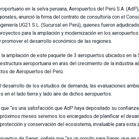
aeroportuario en la selva peruana, Aeropuertos del Perú S.A. (Ad
ionales, anunció la firma del contrato de consultoría con el Co
ngeniería UG21 S.L. (Sucursal en Perú), quienes fueron adjudicad
proyectos para la ampliación y modernización en los aeropuertos d
a y promover el desarrollo económico de las regiones.
 la ampliación de este paquete de 3 aeropuertos ubicados en la 
estructura aeroportuaria en aras del crecimiento de la industria a
ctos de Aeropuertos del Perú.
 desarrollo de los estudios de demanda, las evaluaciones ambienta
 en el lado tierra y lado aire de dichos aeropuertos.
que “es una satisfacción que AdP haya depositado su confianza
 próximos meses seremos los encargados de planificar el desarro
 protección y conservación del ecosistema, invaluable para esta z
uertos de Sener, señala que “es un orgullo para Sener, que en 