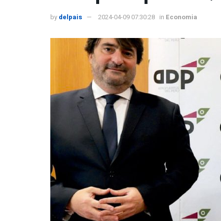
by
delpais
2024-04-09 07:30:28
in
Economia