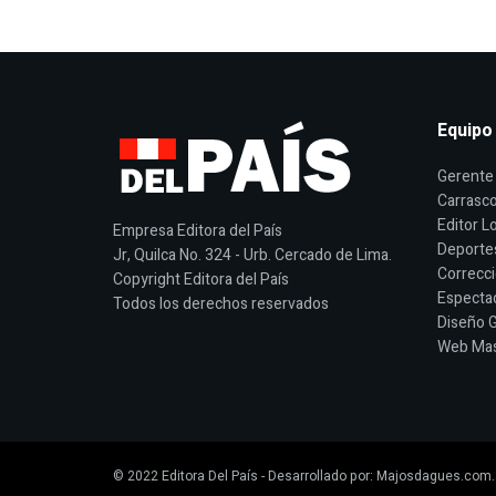
Equipo
Gerente 
Carrasco
Editor Lo
Empresa Editora del País
Deporte
Jr, Quilca No. 324 - Urb. Cercado de Lima.
Correcci
Copyright Editora del País
Espectac
Todos los derechos reservados
Diseño G
Web Mast
© 2022
Editora Del País
- Desarrollado por:
Majosdagues.com
.