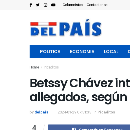
Columnistas
Contactenos
POLITICA
ECONOMIA
LOCAL
Home
Picaditos
Betssy Chávez int
allegados, según 
by
delpais
2024-01-29 07:51:35
in
Picaditos
4
Compartir en Facebook