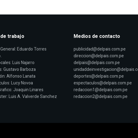
 de trabajo
Medios de contacto
General: Eduardo Torres
publicidad@delpais.com.pe
.
direccion@delpais.com.pe
cales: Luis Najarro
delpais@delpais.com.pe
s: Gustavo Barboza
unidaddeinvestigacion@delpais.
ón: Alfonso Lanata
deportes@delpais.com.pe
ulos: Lucy Novoa
espectaculos@delpais.com.pe
rafico: Joaquin Linares
redaccion1@delpais.com.pe
er: Luis A. Valverde Sanchez
redaccion2@delpais.com.pe