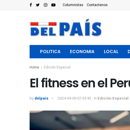
Columnistas
Contactenos
POLITICA
ECONOMIA
LOCAL
Home
Edición Especial
El fitness en el P
by
delpais
2024-04-09 07:35:43
in
Edición Especial