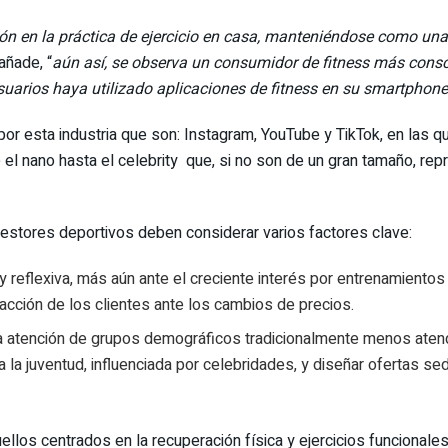
n en la práctica de ejercicio en casa, manteniéndose como una a
añade, “
aún así, se observa un consumidor de fitness más consc
suarios haya utilizado aplicaciones de fitness en su smartphone
or esta industria que son: Instagram, YouTube y TikTok, en las q
 el nano hasta el celebrity que, si no son de un gran tamaño, r
gestores deportivos deben considerar varios factores clave:
a y reflexiva, más aún ante el creciente interés por entrenamient
acción de los clientes ante los cambios de precios.
 la atención de grupos demográficos tradicionalmente menos atendi
 a la juventud, influenciada por celebridades, y diseñar ofertas s
los centrados en la recuperación física y ejercicios funcionales.