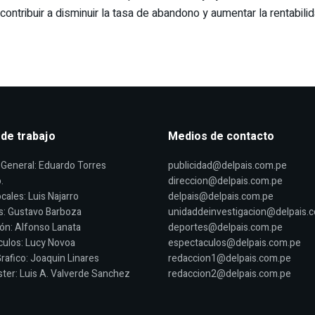
ontribuir a disminuir la tasa de abandono y aumentar la rentabili
 de trabajo
Medios de contacto
General: Eduardo Torres
publicidad@delpais.com.pe
.
direccion@delpais.com.pe
cales: Luis Najarro
delpais@delpais.com.pe
s: Gustavo Barboza
unidaddeinvestigacion@delpais.
ón: Alfonso Lanata
deportes@delpais.com.pe
ulos: Lucy Novoa
espectaculos@delpais.com.pe
rafico: Joaquin Linares
redaccion1@delpais.com.pe
er: Luis A. Valverde Sanchez
redaccion2@delpais.com.pe