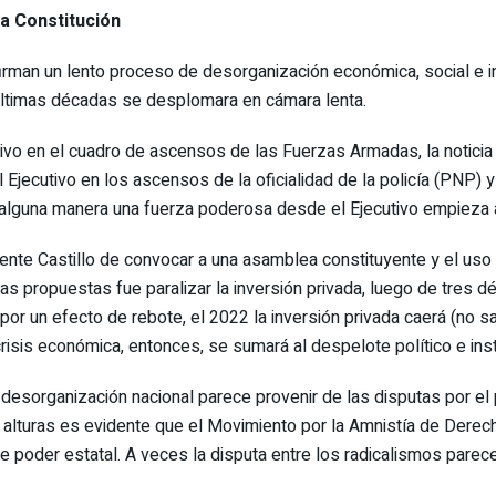
a Constitución
rman un lento proceso de desorganización económica, social e in
ltimas décadas se desplomara en cámara lenta.
ivo en el cuadro de ascensos de las Fuerzas Armadas, la noticia
 Ejecutivo en los ascensos de la oficialidad de la policía (PNP) y
lguna manera una fuerza poderosa desde el Ejecutivo empieza a
nte Castillo de convocar a una asamblea constituyente y el uso 
tas propuestas fue paralizar la inversión privada, luego de tres
por un efecto de rebote, el 2022 la inversión privada caerá (no s
isis económica, entonces, se sumará al despelote político e insti
a desorganización nacional parece provenir de las disputas por el
as alturas es evidente que el Movimiento por la Amnistía de Der
de poder estatal. A veces la disputa entre los radicalismos parece