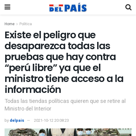
Home
Politica
Existe el peligro que
desaparezca todas las
pruebas que hay contra
“perú libre” ya que el
ministro tiene acceso a la
información
Todas las tiendas políticas quieren que se retire al
Ministro del Interior
by
delpais
2021-10-12 20:08:23