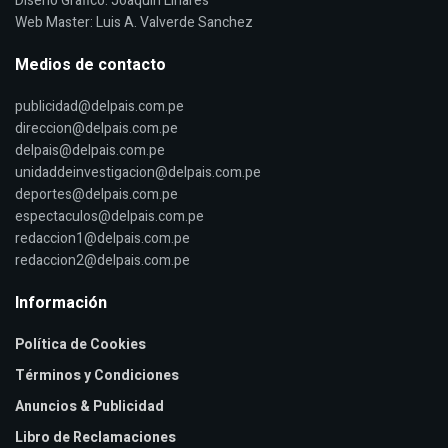
Diseño Grafico: Joaquin Linares
Web Master: Luis A. Valverde Sanchez
Medios de contacto
publicidad@delpais.com.pe
direccion@delpais.com.pe
delpais@delpais.com.pe
unidaddeinvestigacion@delpais.com.pe
deportes@delpais.com.pe
espectaculos@delpais.com.pe
redaccion1@delpais.com.pe
redaccion2@delpais.com.pe
Información
Política de Cookies
Términos y Condiciones
Anuncios & Publicidad
Libro de Reclamaciones