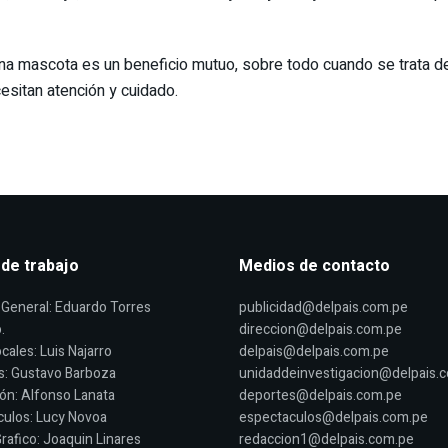
r una mascota es un beneficio mutuo, sobre todo cuando se trata 
esitan atención y cuidado.
 de trabajo
Medios de contacto
General: Eduardo Torres
publicidad@delpais.com.pe
.
direccion@delpais.com.pe
cales: Luis Najarro
delpais@delpais.com.pe
s: Gustavo Barboza
unidaddeinvestigacion@delpais.
ón: Alfonso Lanata
deportes@delpais.com.pe
ulos: Lucy Novoa
espectaculos@delpais.com.pe
rafico: Joaquin Linares
redaccion1@delpais.com.pe