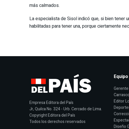
más calmados.
La especialista de Sisol indicó que, si bien tene
habilitadas para tener una, porque ciertamente nec
Equipo
Gerente 
Carrasco
Editor Lo
Empresa Editora del País
Deporte
Jr, Quilca No. 324 - Urb. Cercado de Lima.
Correcci
Copyright Editora del País
Espectac
Todos los derechos reservados
Diseño G