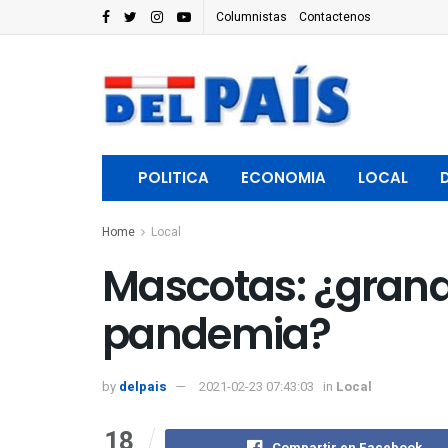
Columnistas
Contactenos
POLITICA
ECONOMIA
LOCAL
Home
Local
Mascotas: ¿grande
pandemia?
by
delpais
2021-02-23 07:43:03
in
Local
18
Compartir en Facebook