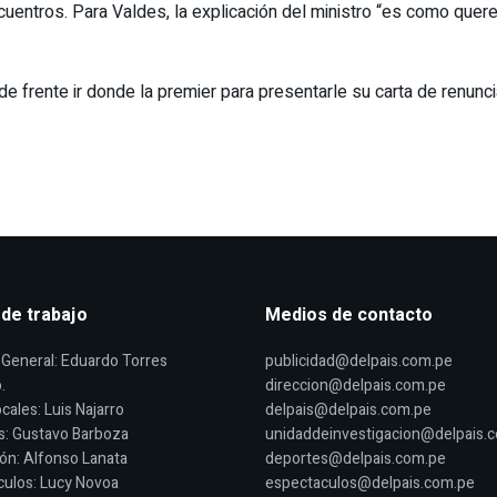
cuentros. Para Valdes, la explicación del ministro “es como quere
de frente ir donde la premier para presentarle su carta de renuncia
 de trabajo
Medios de contacto
General: Eduardo Torres
publicidad@delpais.com.pe
.
direccion@delpais.com.pe
cales: Luis Najarro
delpais@delpais.com.pe
s: Gustavo Barboza
unidaddeinvestigacion@delpais.
ón: Alfonso Lanata
deportes@delpais.com.pe
ulos: Lucy Novoa
espectaculos@delpais.com.pe