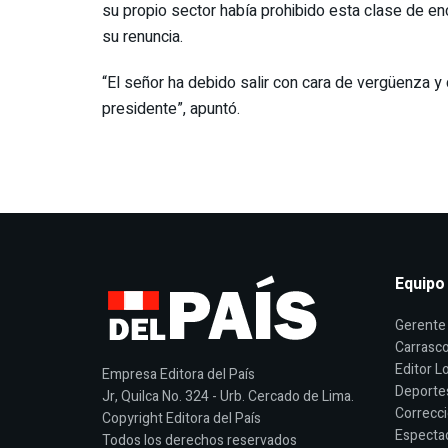
su propio sector había prohibido esta clase de en
su renuncia.
“El señor ha debido salir con cara de vergüenza y 
presidente”, apuntó.
Equipo
Gerente 
Carrasco
Editor Lo
Empresa Editora del País
Deporte
Jr, Quilca No. 324 - Urb. Cercado de Lima.
Correcci
Copyright Editora del País
Espectac
Todos los derechos reservados