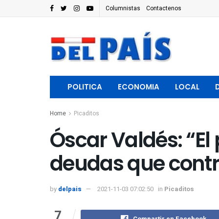
Columnistas
Contactenos
POLITICA
ECONOMIA
LOCAL
Home
Picaditos
Óscar Valdés: “El
deudas que contr
by
delpais
2021-11-03 07:02:50
in
Picaditos
7
Compartir en Facebook