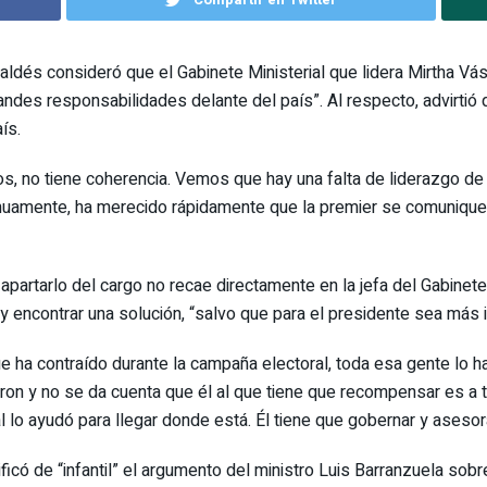
aldés consideró que el Gabinete Ministerial que lidera Mirtha 
andes responsabilidades delante del país”. Al respecto, advirtió
ís.
, no tiene coherencia. Vemos que hay una falta de liderazgo de l
ontinuamente, ha merecido rápidamente que la premier se comuniqu
 apartarlo del cargo no recae directamente en la jefa del Gabinete 
y encontrar una solución, “salvo que para el presidente sea más i
 ha contraído durante la campaña electoral, toda esa gente lo h
n y no se da cuenta que él al que tiene que recompensar es a t
l lo ayudó para llegar donde está. Él tiene que gobernar y asesor
lificó de “infantil” el argumento del ministro Luis Barranzuela sob