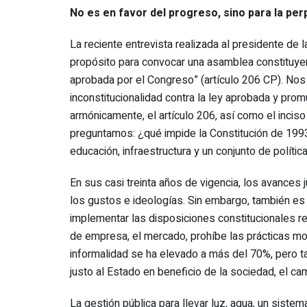
No es en favor del progreso, sino para la per
La reciente entrevista realizada al presidente de l
propósito para convocar una asamblea constituyent
aprobada por el Congreso” (artículo 206 CP). Nos 
inconstitucionalidad contra la ley aprobada y prom
armónicamente, el artículo 206, así como el inciso (a), artículo 32 
preguntamos: ¿qué impide la Constitución de 1993
educación, infraestructura y un conjunto de políti
En sus casi treinta años de vigencia, los avances 
los gustos e ideologías. Sin embargo, también es 
implementar las disposiciones constitucionales rela
de empresa, el mercado, prohíbe las prácticas mon
informalidad se ha elevado a más del 70%, pero tamp
justo al Estado en beneficio de la sociedad, el ca
La gestión pública para llevar luz, agua, un siste