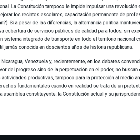
cional. La Constitución tampoco le impide impulsar una revolució
mejorar los recintos escolares, capacitación permanente de profes
n?). Si a pesar de las diferencias, la alternancia política mantuv
va cobertura de servicios públicos de calidad para todos, sin exce
 sistema integrado de transporte en todo el territorio nacional 
rtil jamás conocida en doscientos años de historia republicana.
ia, Nicaragua, Venezuela y, recientemente, en los debates conven
or del progreso sino de la perpetuación en el poder, no buscan e
s actividades productivas, tampoco para la protección al medio am
erechos fundamentales cuando en realidad se trata de un pretexto
na asamblea constituyente, la Constitución actual y su jurispruden