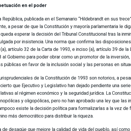
petuación en el poder
a República, publicada en el Semanario “Hildebrandt en sus trece”, 
e, a pesar de que la Constitución y mayoría parlamentaria le dig
queda esperar la decisión del Tribunal Constitucional tras la i
ulgada por insistencia. Una norma que confirma las disposiciones 
de la Carta de 1993, e inciso (a), artículo 39 de la Ley Nﹾ 26300. El debate continuará, 
 al Gobierno para poder obrar como un promotor de la inversión, 
cas públicas en favor de la inclusión social y las personas en sit
jurisprudenciales de la Constitución de 1993 son notorios, a pesa
cierto que Ejecutivo y Legislativo han dejado pendiente una ser
tivas al régimen económico y la seguridad jurídica. La Constitución
opólicas y oligopólicas, pero no han aprobado una ley que las im
oco existe la decisión política para formalizarlas a la vez de faci
mino más democrático para distribuir la riqueza.
ma de desagüe que mejore la calidad de vida del pueblo, así como 