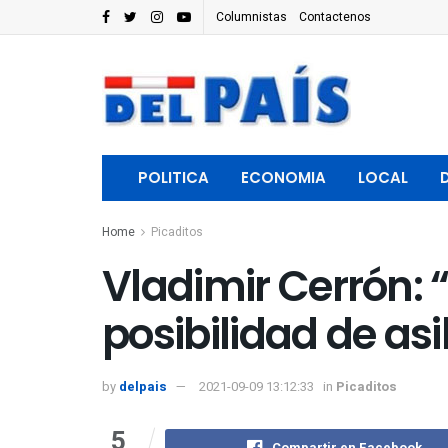
Columnistas
Contactenos
POLITICA
ECONOMIA
LOCAL
Home
Picaditos
Vladimir Cerrón:
posibilidad de asil
by
delpais
2021-09-09 13:12:33
in
Picaditos
5
Compartir en Facebook