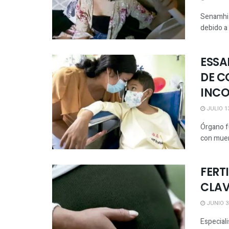
Senamhi 
debido a 
ESSA
DE C
INC
JULIO 13
Órgano f
con muert
FERT
CLAV
JUNIO 30
Especiali