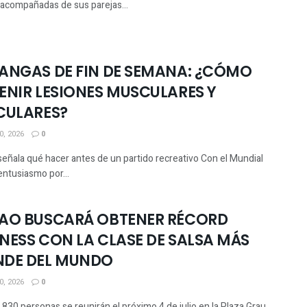
 acompañadas de sus parejas...
ANGAS DE FIN DE SEMANA: ¿CÓMO
ENIR LESIONES MUSCULARES Y
CULARES?
, 2026
0
señala qué hacer antes de un partido recreativo Con el Mundial
entusiasmo por...
AO BUSCARÁ OBTENER RÉCORD
NESS CON LA CLASE DE SALSA MÁS
DE DEL MUNDO
, 2026
0
830 personas se reunirán el próximo 4 de julio en la Plaza Grau