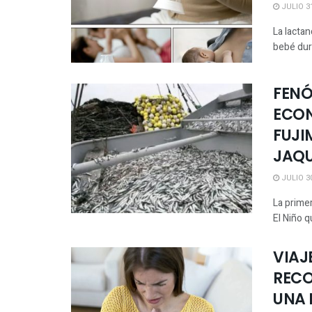
JULIO 31
La lactan
bebé dur
FENÓ
ECON
FUJI
JAQ
JULIO 30
La prime
El Niño q
VIAJ
RECO
UNA 