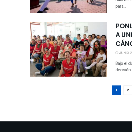
para...
PONL
A UN
CÁN
JUNIO 25
Bajo el 
decisión
1
2