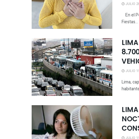
JULIO 20
En el Per
Fiestas...
LIMA
8.70
VEHI
JULIO 15
Lima, cap
habitante
LIMA
NOCT
CON
JULIO 15