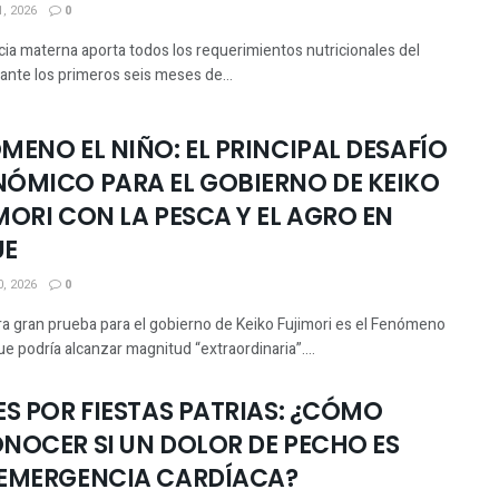
, 2026
0
cia materna aporta todos los requerimientos nutricionales del
ante los primeros seis meses de...
MENO EL NIÑO: EL PRINCIPAL DESAFÍO
ÓMICO PARA EL GOBIERNO DE KEIKO
MORI CON LA PESCA Y EL AGRO EN
UE
, 2026
0
ra gran prueba para el gobierno de Keiko Fujimori es el Fenómeno
ue podría alcanzar magnitud “extraordinaria”....
ES POR FIESTAS PATRIAS: ¿CÓMO
NOCER SI UN DOLOR DE PECHO ES
EMERGENCIA CARDÍACA?