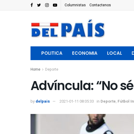
Columnistas
Contactenos
POLITICA
ECONOMIA
LOCAL
Home
Deporte
Advíncula: “No sé
by
delpais
2021-01-11 08:05:33
in
Deporte
,
Fútbol I