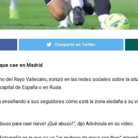
Compartir en Twitter
 que cae en Madrid
ano del Rayo Vallecano, ironizó en las redes sociales sobre la sit
 capital de España o en Rusia.
m enseñando a sus seguidores cómo está la zona aledaña a su viv
buso para caer nieve! ¡Qué abuso!”, dijo Advíncula en su vídeo.
 fotografía en la que se ve “un muñeco de nieve con flow” atavia