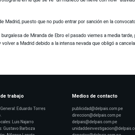
e Madrid, puesto que no pudo entrar por sanción en la convocator
d burgalesa de Miranda de Ebro el pasado viernes a media tarde,
 volver a Madrid debido a la intensa nevada que obligó a cancelar 
 de trabajo
Medios de contacto
General: Eduardo Torres
publicidad@delpais.com.pe
.
direccion@delpais.com.pe
cales: Luis Najarro
delpais@delpais.com.pe
s: Gustavo Barboza
unidaddeinvestigacion@delpais.