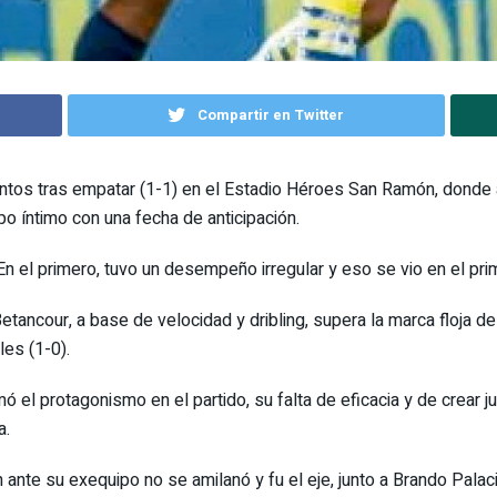
Compartir en Twitter
untos tras empatar (1-1) en el Estadio Héroes San Ramón, donde
po íntimo con una fecha de anticipación.
 En el primero, tuvo un desempeño irregular y eso se vio en el pr
tancour, a base de velocidad y dribling, supera la marca floja de
les (1-0).
ó el protagonismo en el partido, su falta de eficacia y de crear j
a.
 ante su exequipo no se amilanó y fu el eje, junto a Brando Palac