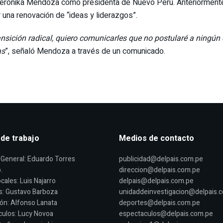
Verónika Mendoza como presidenta de Nuevo Perú. Anteriormente,
 una renovación de “ideas y liderazgos”.
ansición radical, quiero comunicarles que no postularé a ningún
as
”, señaló Mendoza a través de un comunicado.
 de trabajo
Medios de contacto
General: Eduardo Torres
publicidad@delpais.com.pe
.
direccion@delpais.com.pe
cales: Luis Najarro
delpais@delpais.com.pe
s: Gustavo Barboza
unidaddeinvestigacion@delpais.
ón: Alfonso Lanata
deportes@delpais.com.pe
ulos: Lucy Novoa
espectaculos@delpais.com.pe