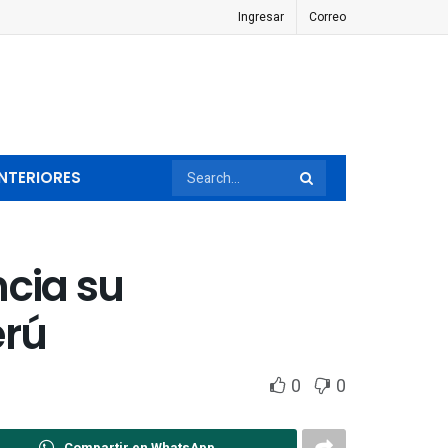
Ingresar
Correo
NTERIORES
ncia su
erú
0
0
Compartir en WhatsApp