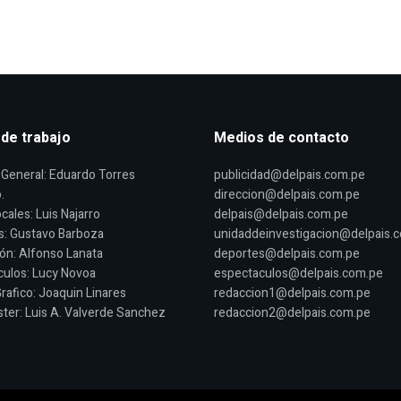
 de trabajo
Medios de contacto
General: Eduardo Torres
publicidad@delpais.com.pe
.
direccion@delpais.com.pe
cales: Luis Najarro
delpais@delpais.com.pe
s: Gustavo Barboza
unidaddeinvestigacion@delpais.
ón: Alfonso Lanata
deportes@delpais.com.pe
ulos: Lucy Novoa
espectaculos@delpais.com.pe
rafico: Joaquin Linares
redaccion1@delpais.com.pe
er: Luis A. Valverde Sanchez
redaccion2@delpais.com.pe