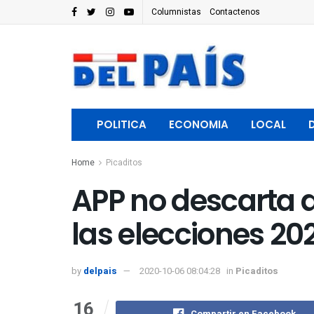
Columnistas
Contactenos
POLITICA
ECONOMIA
LOCAL
Home
Picaditos
APP no descarta a
las elecciones 20
by
delpais
2020-10-06 08:04:28
in
Picaditos
16
Compartir en Facebook