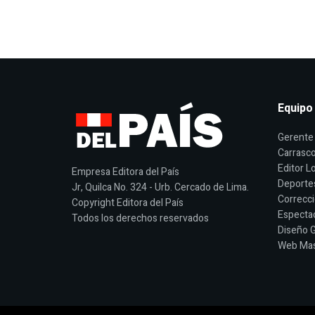
Equipo
Gerente 
Carrasco
Editor Lo
Empresa Editora del País
Deporte
Jr, Quilca No. 324 - Urb. Cercado de Lima.
Correcci
Copyright Editora del País
Espectac
Todos los derechos reservados
Diseño G
Web Mast