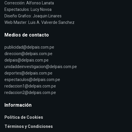
Corrección: Alfonso Lanata
Espectaculos: Lucy Novoa
Diseño Grafico: Joaquin Linares
Web Master: Luis A. Valverde Sanchez
Medios de contacto
publicidad@delpais.com.pe
direccion@delpais.com.pe
delpais@delpais.com.pe
unidaddeinvestigacion@delpais.com.pe
deportes@delpais.com.pe
espectaculos@delpais.com.pe
redaccion1@delpais.com.pe
redaccion2@delpais.com.pe
Información
Política de Cookies
Términos y Condiciones