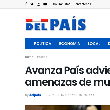
Columnistas
Contactenos
POLITICA
ECONOMIA
LOCAL
Home
Politica
Avanza País advie
amenazas de muer
by
delpais
2021-09-02 07:57:56
in
Politica