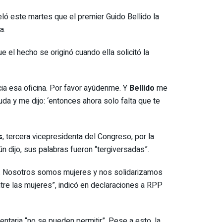
eló este martes que el premier Guido Bellido la
a.
 el hecho se originó cuando ella solicitó la
ia esa oficina. Por favor ayúdenme. Y
Bellido
me
uda y me dijo: ‘entonces ahora solo falta que te
s
, tercera vicepresidenta del Congreso, por la
ún dijo, sus palabras fueron “tergiversadas”.
jer. Nosotros somos mujeres y nos solidarizamos
tre las mujeres”, indicó en declaraciones a RPP
taria “no se pueden permitir”. Pese a esto, la