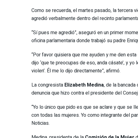
Como se recuerda, el martes pasado, la tercera vi
agredió verbalmente dentro del recinto parlamenta
“Sí pues me agredió”, aseguró en un primer mom
oficina parlamentaria donde trabajó su padre Enriq
“Por favor quisiera que me ayuden y me den esta 
dijo ‘que te preocupas de eso, anda cásate’, y yo l
violen’. Él me lo dijo directamente”, afirmó.
La congresista
Elizabeth Medina
, de la bancada
denuncia que hizo contra el presidente del Conse
“Yo lo único que pido es que se aclare y que se 
con todas las mujeres. Yo como integrante del par
Noticias.
Medina, presidenta de la
Comisión de la Mujer
d