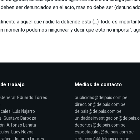
ios deben ser denunciados en el acto, mas no debe ser (denuncia
ialmente a aquel que nadie la defiende está (…) Todo es importan
ngún momento podemos ningunear y decir que esto no importa”, ag
 de trabajo
Medios de contacto
General: Eduardo Torres
publicidad@delpais.com.pe
.
direccion@delpais.com.pe
cales: Luis Najarro
delpais@delpais.com.pe
s: Gustavo Barboza
unidaddeinvestigacion@delpais.
ón: Alfonso Lanata
deportes@delpais.com.pe
ulos: Lucy Novoa
espectaculos@delpais.com.pe
rafico: Joaquin Linares
redaccion1@delpais.com.pe