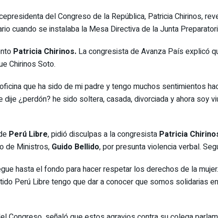
cepresidenta del Congreso de la República, Patricia Chirinos, rev
rio cuando se instalaba la Mesa Directiva de la Junta Preparatori
ento
Patricia Chirinos.
La congresista de Avanza País explicó que
ue Chirinos Soto.
oficina que ha sido de mi padre y tengo muchos sentimientos hac
e dije ¿perdón? he sido soltera, casada, divorciada y ahora soy vi
 de
Perú Libre
, pidió disculpas a la congresista
Patricia Chirino
jo de Ministros,
Guido Bellido
, por presunta violencia verbal. Seg
llegue hasta el fondo para hacer respetar los derechos de la mu
tido Perú Libre tengo que dar a conocer que somos solidarias en
el Congreso, señaló que estos agravios contra su colega parlamen