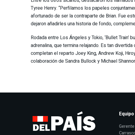
Entre los otros sicarios, destacaron los llamado
Tyree Henry. “Perfilamos los papeles conjuntame
afortunado de ser la contraparte de Brian. Fue es
dejaron añadirles una historia de fondo, comple
Rodada entre Los Ángeles y Tokio, ‘Bullet Train’ b
adrenalina, que termina relajando. Es tan diverti
completan el reparto Joey King, Andrew Koji, Hir
colaboración de Sandra Bullock y Michael Shannon
Equipo
Gerente 
Carrasco