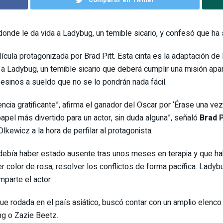
’ donde le da vida a Ladybug, un temible sicario, y confesó que ha 
elícula protagonizada por Brad Pitt. Esta cinta es la adaptación de
a Ladybug, un temible sicario que deberá cumplir una misión apar
sesinos a sueldo que no se lo pondrán nada fácil.
encia gratificante”, afirma el ganador del Oscar por ‘Érase una v
 papel más divertido para un actor, sin duda alguna”, señaló
Brad P
lkewicz a la hora de perfilar al protagonista.
ebía haber estado ausente tras unos meses en terapia y que habí
er color de rosa, resolver los conflictos de forma pacífica. Lad
parte el actor.
e rodada en el país asiático, buscó contar con un amplio elenco 
ng o Zazie Beetz.