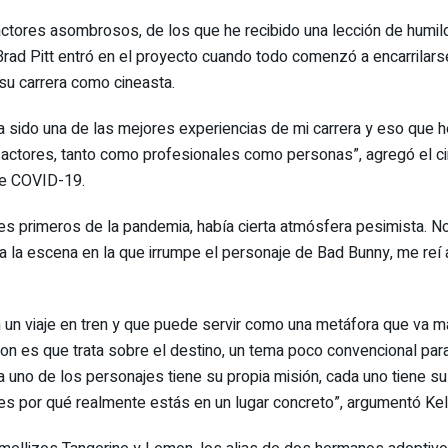
ctores asombrosos, de los que he recibido una lección de humil
d Pitt entró en el proyecto cuando todo comenzó a encarrilarse
su carrera como cineasta.
sido una de las mejores experiencias de mi carrera y eso que he
actores, tanto como profesionales como personas”, agregó el cin
 de COVID-19.
ses primeros de la pandemia, había cierta atmósfera pesimista.
é a la escena en la que irrumpe el personaje de Bad Bunny, me r
n un viaje en tren y que puede servir como una metáfora que va 
ion es que trata sobre el destino, un tema poco convencional par
ada uno de los personajes tiene su propia misión, cada uno tiene s
es por qué realmente estás en un lugar concreto”, argumentó Kel