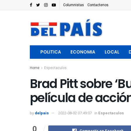
Columnistas
Contactenos
POLITICA
ECONOMIA
LOCAL
Home
Espectaculos
Brad Pitt sobre ‘Bu
película de acció
by
delpais
2022-08-02 07:49:07
in
Espectaculos
0
Compartir en Facebook