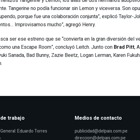
s mellizos Tangerine y Lemon, los alias de dos hermanos adoptiv
nte. Tangerine no podía funcionar sin Lemon y viceversa. Son o
tupendo, porque fue una colaboración conjunta”, explicó Taylor-J
mentos… Improvisamos mucho”, agregó Henry.
usca ser ese estreno que se “convierta en la gran diversión del ve
da como una Escape Room”, concluyó Leitch. Junto con
Brad Pitt
, 
oyuki Sanada, Bad Bunny, Zazie Beetz, Logan Lerman, Karen Fukuh
.
 de trabajo
Medios de contacto
General: Eduardo Torres
publicidad@delpais.com.pe
.
direccion@delpais.com.pe