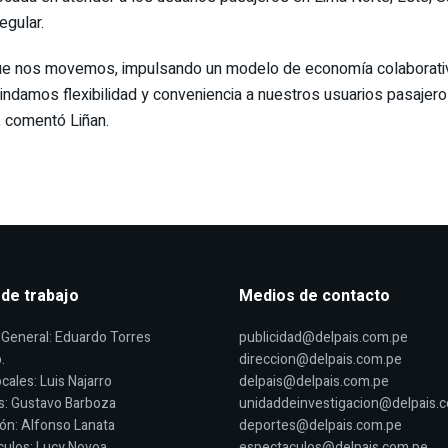
egular.
ue nos movemos, impulsando un modelo de economía colaborativa
 brindamos flexibilidad y conveniencia a nuestros usuarios pasaj
 comentó Liñan.
 de trabajo
Medios de contacto
General: Eduardo Torres
publicidad@delpais.com.pe
.
direccion@delpais.com.pe
cales: Luis Najarro
delpais@delpais.com.pe
s: Gustavo Barboza
unidaddeinvestigacion@delpais.
ón: Alfonso Lanata
deportes@delpais.com.pe
ulos: Lucy Novoa
espectaculos@delpais.com.pe