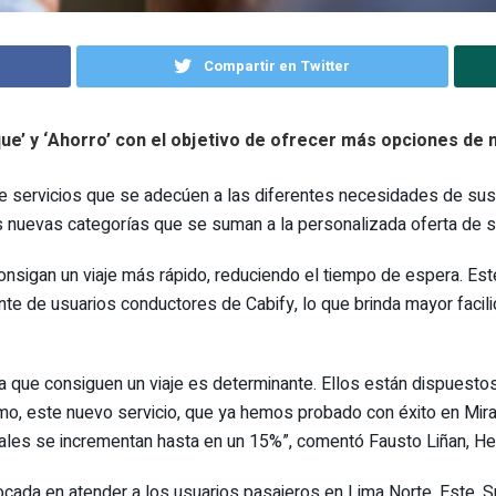
Compartir en Twitter
que’ y ‘Ahorro’ con el objetivo de ofrecer más opciones de 
e servicios que se adecúen a las diferentes necesidades de sus 
os nuevas categorías que se suman a la personalizada oferta de se
consigan un viaje más rápido, reduciendo el tiempo de espera. Este 
te de usuarios conductores de Cabify, lo que brinda mayor facili
la que consiguen un viaje es determinante. Ellos están dispuesto
 este nuevo servicio, que ya hemos probado con éxito en Miraflo
uales se incrementan hasta en un 15%”, comentó Fausto Liñan, He
focada en atender a los usuarios pasajeros en Lima Norte, Este, Su