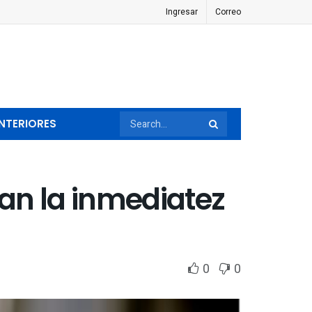
Ingresar
Correo
NTERIORES
zan la inmediatez
0
0