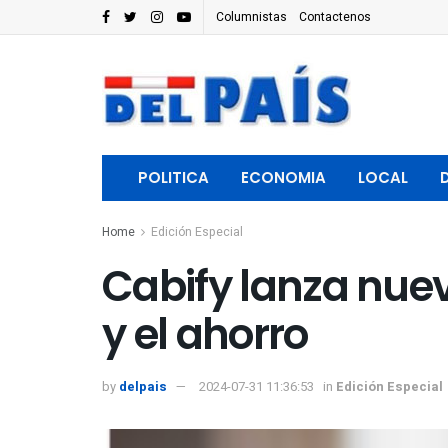
Columnistas
Contactenos
POLITICA
ECONOMIA
LOCAL
Home
Edición Especial
Cabify lanza nuev
y el ahorro
by
delpais
2024-07-31 11:36:53
in
Edición Especial