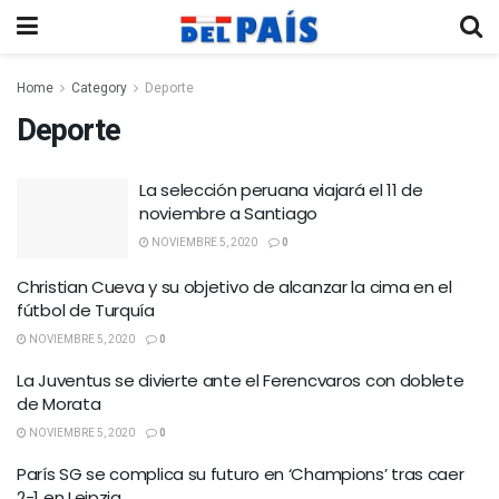
Home
Category
Deporte
Deporte
La selección peruana viajará el 11 de
noviembre a Santiago
NOVIEMBRE 5, 2020
0
Christian Cueva y su objetivo de alcanzar la cima en el
fútbol de Turquía
NOVIEMBRE 5, 2020
0
La Juventus se divierte ante el Ferencvaros con doblete
de Morata
NOVIEMBRE 5, 2020
0
París SG se complica su futuro en ‘Champions’ tras caer
2-1 en Leipzig