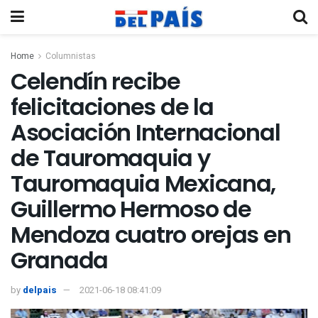
Home
Columnistas
Celendín recibe
felicitaciones de la
Asociación Internacional
de Tauromaquia y
Tauromaquia Mexicana,
Guillermo Hermoso de
Mendoza cuatro orejas en
Granada
by
delpais
2021-06-18 08:41:09