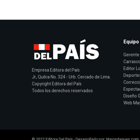
Equipo
Gerente 
Carrasco
Editor Lo
Empresa Editora del País
Deporte
Jr, Quilca No. 324 - Urb. Cercado de Lima.
Correcci
Copyright Editora del País
Espectac
Todos los derechos reservados
Diseño G
Web Mast
© 2022
Editora Del País
- Desarrollado por:
Majosdagues.com
.