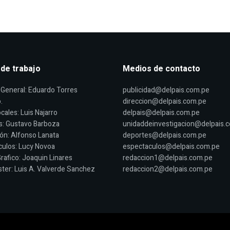
 de trabajo
Medios de contacto
General: Eduardo Torres
publicidad@delpais.com.pe
.
direccion@delpais.com.pe
cales: Luis Najarro
delpais@delpais.com.pe
s: Gustavo Barboza
unidaddeinvestigacion@delpais.
ón: Alfonso Lanata
deportes@delpais.com.pe
ulos: Lucy Novoa
espectaculos@delpais.com.pe
rafico: Joaquin Linares
redaccion1@delpais.com.pe
er: Luis A. Valverde Sanchez
redaccion2@delpais.com.pe