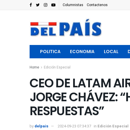
Columnistas
Contactenos
POLITICA
ECONOMIA
LOCAL
Home
Edición Especial
CEO DE LATAM AI
JORGE CHÁVEZ: 
RESPUESTAS”
by
delpais
2024-09-23 07:34:37
in
Edición Especial