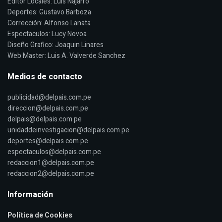
Editor Locales: Luis Najarro
Deportes: Gustavo Barboza
Corrección: Alfonso Lanata
Espectaculos: Lucy Novoa
Diseño Grafico: Joaquin Linares
Web Master: Luis A. Valverde Sanchez
Medios de contacto
publicidad@delpais.com.pe
direccion@delpais.com.pe
delpais@delpais.com.pe
unidaddeinvestigacion@delpais.com.pe
deportes@delpais.com.pe
espectaculos@delpais.com.pe
redaccion1@delpais.com.pe
redaccion2@delpais.com.pe
Información
Política de Cookies