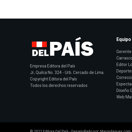
Equipo
Gerente 
Carrasco
Editor Lo
Empresa Editora del País
Deporte
Jr, Quilca No. 324 - Urb. Cercado de Lima.
Correcci
Copyright Editora del País
Espectac
Todos los derechos reservados
Diseño G
Web Mast
© 2022
Editora Del País
- Desarrollado por:
Majosdagues.com
.