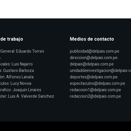
 de trabajo
Medios de contacto
General: Eduardo Torres
publicidad@delpais.com.pe
.
direccion@delpais.com.pe
cales: Luis Najarro
delpais@delpais.com.pe
s: Gustavo Barboza
unidaddeinvestigacion@delpais.
ón: Alfonso Lanata
deportes@delpais.com.pe
ulos: Lucy Novoa
espectaculos@delpais.com.pe
rafico: Joaquin Linares
redaccion1@delpais.com.pe
er: Luis A. Valverde Sanchez
redaccion2@delpais.com.pe