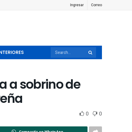
Ingresar
Correo
NTERIORES
a a sobrino de
reña
0
0
Compartir en WhatsApp