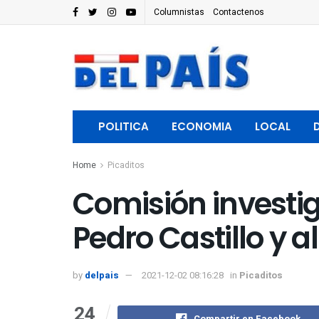
Columnistas
Contactenos
POLITICA
ECONOMIA
LOCAL
Home
Picaditos
Comisión investig
Pedro Castillo y 
by
delpais
2021-12-02 08:16:28
in
Picaditos
24
Compartir en Facebook