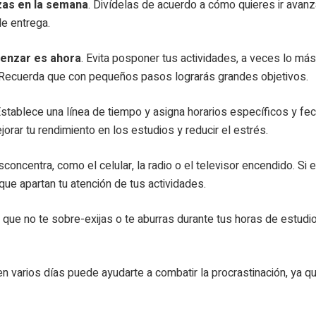
izas en la semana
. Divídelas de acuerdo a cómo quieres ir avan
e entrega.
menzar es ahora
. Evita posponer tus actividades, a veces lo más
. Recuerda que con pequeños pasos lograrás grandes objetivos.
Establece una línea de tiempo y asigna horarios específicos y fe
rar tu rendimiento en los estudios y reducir el estrés.
esconcentra, como el celular, la radio o el televisor encendido. S
que apartan tu atención de tus actividades.
a que no te sobre-exijas o te aburras durante tus horas de estudi
s en varios días puede ayudarte a combatir la procrastinación, ya 