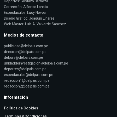
Deportes: Gustavo Barboza
Corrección: Alfonso Lanata
Espectaculos: Lucy Novoa
Diseño Grafico: Joaquin Linares
Web Master: Luis A. Valverde Sanchez
Medios de contacto
publicidad@delpais.com.pe
direccion@delpais.com.pe
delpais@delpais.com.pe
unidaddeinvestigacion@delpais.com.pe
deportes@delpais.com.pe
espectaculos@delpais.com.pe
redaccion1@delpais.com.pe
redaccion2@delpais.com.pe
Información
Política de Cookies
Términos y Condiciones