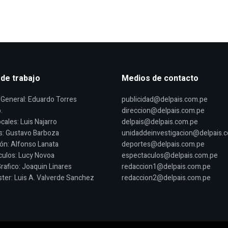
 de trabajo
Medios de contacto
General: Eduardo Torres
publicidad@delpais.com.pe
.
direccion@delpais.com.pe
cales: Luis Najarro
delpais@delpais.com.pe
s: Gustavo Barboza
unidaddeinvestigacion@delpais.
ón: Alfonso Lanata
deportes@delpais.com.pe
ulos: Lucy Novoa
espectaculos@delpais.com.pe
rafico: Joaquin Linares
redaccion1@delpais.com.pe
er: Luis A. Valverde Sanchez
redaccion2@delpais.com.pe