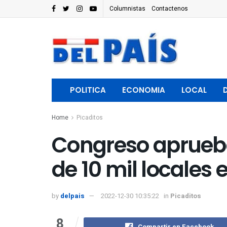
Columnistas
Contactenos
POLITICA
ECONOMIA
LOCAL
Home
Picaditos
Congreso aprueb
de 10 mil locales
by
delpais
2022-12-30 10:35:22
in
Picaditos
8
Compartir en Facebook