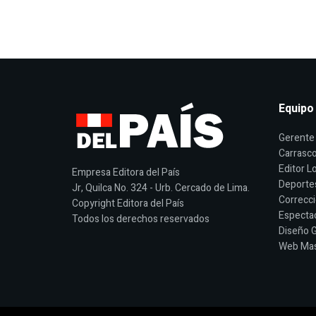
Equipo
Gerente 
Carrasco
Editor Lo
Empresa Editora del País
Deporte
Jr, Quilca No. 324 - Urb. Cercado de Lima.
Correcci
Copyright Editora del País
Espectac
Todos los derechos reservados
Diseño G
Web Mast