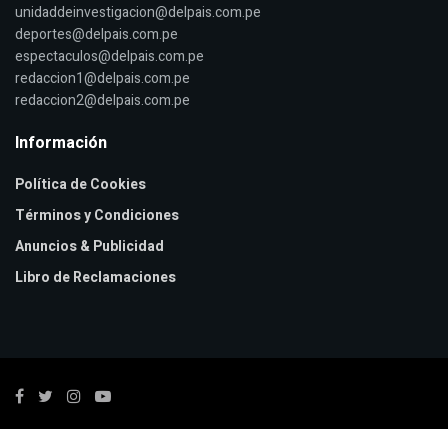
unidaddeinvestigacion@delpais.com.pe
deportes@delpais.com.pe
espectaculos@delpais.com.pe
redaccion1@delpais.com.pe
redaccion2@delpais.com.pe
Información
Política de Cookies
Términos y Condiciones
Anuncios & Publicidad
Libro de Reclamaciones
© 2022
Editora Del País
- Desarrollado por:
Majosdagues.com
.