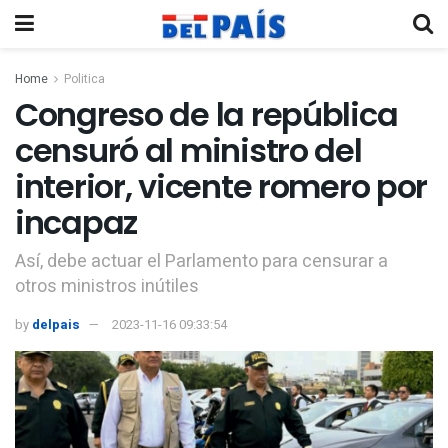
Home
Politica
Congreso de la república
censuró al ministro del
interior, vicente romero por
incapaz
Así, debe actuar el Parlamento para censurar a
otros ministros inútiles
by
delpais
2023-11-16 09:33:54