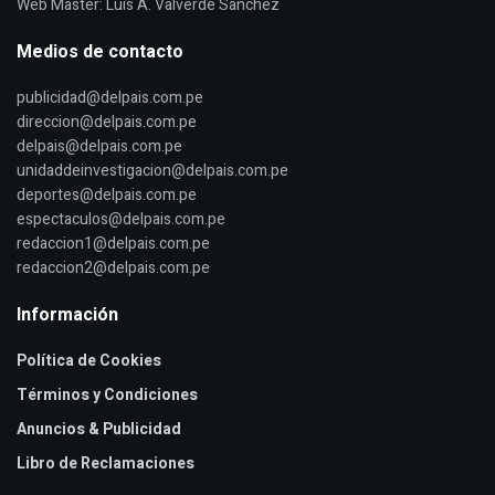
Web Master: Luis A. Valverde Sanchez
Medios de contacto
publicidad@delpais.com.pe
direccion@delpais.com.pe
delpais@delpais.com.pe
unidaddeinvestigacion@delpais.com.pe
deportes@delpais.com.pe
espectaculos@delpais.com.pe
redaccion1@delpais.com.pe
redaccion2@delpais.com.pe
Información
Política de Cookies
Términos y Condiciones
Anuncios & Publicidad
Libro de Reclamaciones