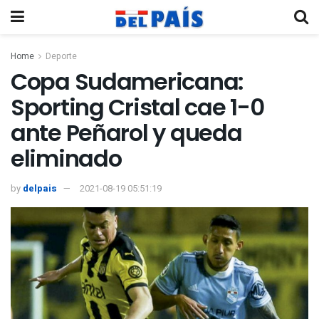
Home
Deporte
Copa Sudamericana:
Sporting Cristal cae 1-0
ante Peñarol y queda
eliminado
by
delpais
2021-08-19 05:51:19