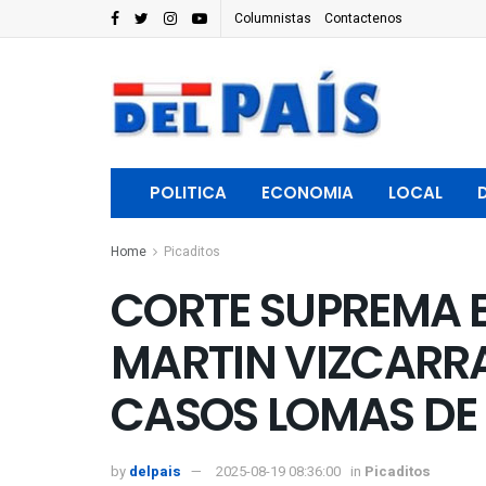
Columnistas
Contactenos
POLITICA
ECONOMIA
LOCAL
Home
Picaditos
CORTE SUPREMA 
MARTIN VIZCARRA
CASOS LOMAS DE 
by
delpais
2025-08-19 08:36:00
in
Picaditos