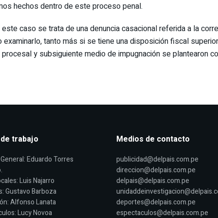
mos hechos dentro de este proceso penal.
este caso se trata de una denuncia casacional referida a la corre
o examinarlo, tanto más si se tiene una disposición fiscal superi
io procesal y subsiguiente medio de impugnación se plantearon c
 de trabajo
Medios de contacto
General: Eduardo Torres
publicidad@delpais.com.pe
.
direccion@delpais.com.pe
cales: Luis Najarro
delpais@delpais.com.pe
s: Gustavo Barboza
unidaddeinvestigacion@delpais.
ón: Alfonso Lanata
deportes@delpais.com.pe
ulos: Lucy Novoa
espectaculos@delpais.com.pe