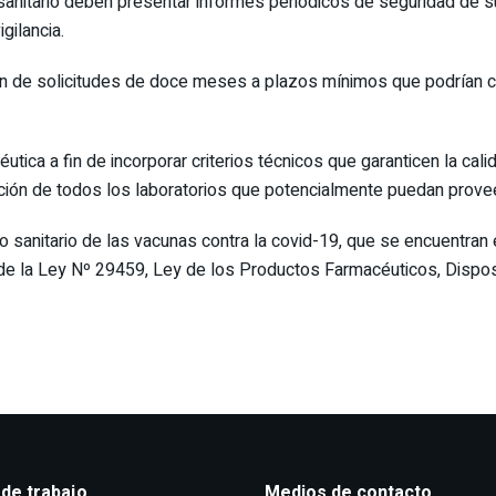
o sanitario deben presentar informes periódicos de seguridad de 
gilancia.
ión de solicitudes de doce meses a plazos mínimos que podrían
utica a fin de incorporar criterios técnicos que garanticen la cal
ipación de todos los laboratorios que potencialmente puedan prov
o sanitario de las vacunas contra la covid-19, que se encuentran 
8 de la Ley Nº 29459, Ley de los Productos Farmacéuticos, Dispos
 de trabajo
Medios de contacto