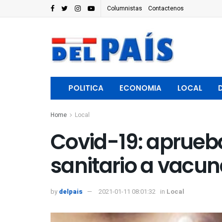
Columnistas
Contactenos
POLITICA
ECONOMIA
LOCAL
Home
Local
Covid-19: aprueb
sanitario a vacu
by
delpais
2021-01-11 08:01:32
in
Local