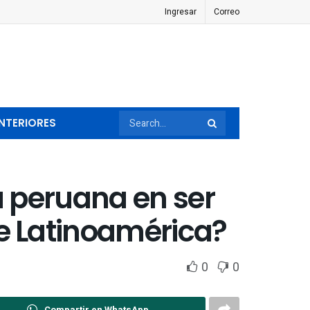
Ingresar
Correo
NTERIORES
a peruana en ser
e Latinoamérica?
0
0
Compartir en WhatsApp