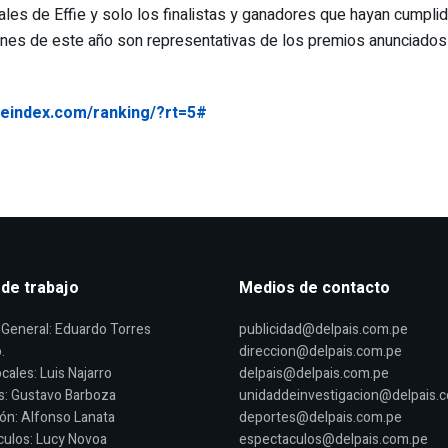
les de Effie y solo los finalistas y ganadores que hayan cumplid
aciones de este año son representativas de los premios anunciado
fieindex.com/ranking/?rt=5#
 de trabajo
Medios de contacto
General: Eduardo Torres
publicidad@delpais.com.pe
.
direccion@delpais.com.pe
cales: Luis Najarro
delpais@delpais.com.pe
s: Gustavo Barboza
unidaddeinvestigacion@delpais.
ón: Alfonso Lanata
deportes@delpais.com.pe
ulos: Lucy Novoa
espectaculos@delpais.com.pe