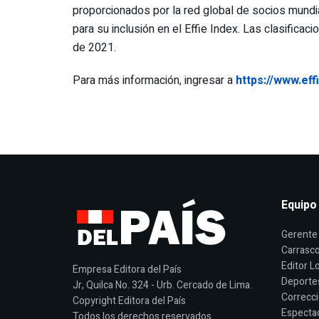
proporcionados por la red global de socios mundia
para su inclusión en el Effie Index. Las clasific
de 2021.
Para más información, ingresar a
https://www.ef
Equipo
Gerente 
Carrasco
Editor Lo
Empresa Editora del País
Deporte
Jr, Quilca No. 324 - Urb. Cercado de Lima.
Correcci
Copyright Editora del País
Espectac
Todos los derechos reservados