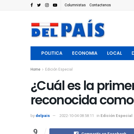
Columnistas
Contactenos
POLITICA
ECONOMIA
LOCAL
Home
Edición Especial
¿Cuál es la prime
reconocida como 
by
delpais
2022-10-04 08:58:11
in
Edición Especial
9
Compartir en Facebook