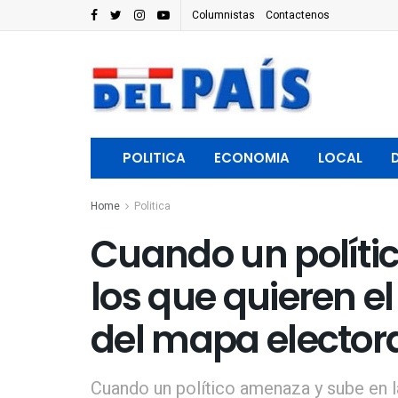
Columnistas
Contactenos
POLITICA
ECONOMIA
LOCAL
Home
Politica
Cuando un políti
los que quieren e
del mapa electora
Cuando un político amenaza y sube en l