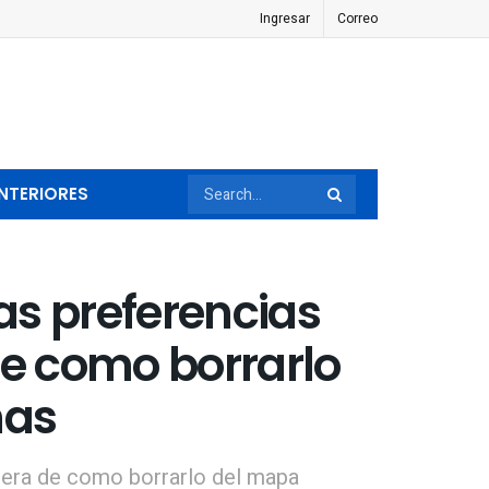
Ingresar
Correo
NTERIORES
as preferencias
de como borrarlo
ñas
anera de como borrarlo del mapa