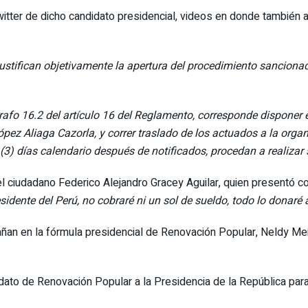
tter de dicho candidato presidencial, videos en donde también a
 justifican objetivamente la apertura del procedimiento sancion
árrafo 16.2 del artículo 16 del Reglamento, corresponde disponer 
pez Aliaga Cazorla, y correr traslado de los actuados a la organ
es (3) días calendario después de notificados, procedan a realiza
el ciudadano Federico Alejandro Gracey Aguilar, quien presentó 
idente del Perú, no cobraré ni un sol de sueldo, todo lo donaré 
ñan en la fórmula presidencial de Renovación Popular, Neldy Men
ato de Renovación Popular a la Presidencia de la República para 