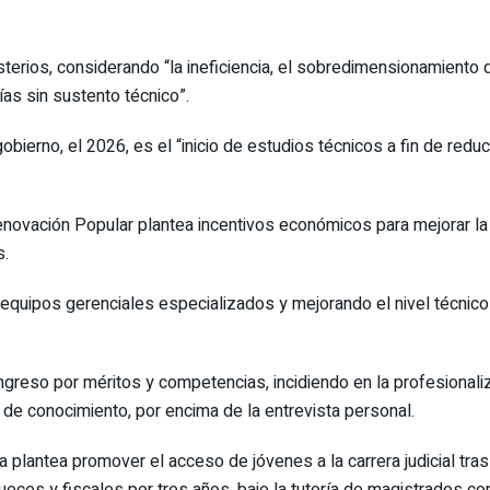
terios, considerando “la ineficiencia, el sobredimensionamiento d
as sin sustento técnico”.
erno, el 2026, es el “inicio de estudios técnicos a fin de reducir 
enovación Popular plantea incentivos económicos para mejorar la
s.
 equipos gerenciales especializados y mejorando el nivel técnico 
 ingreso por méritos y competencias, incidiendo en la profesiona
e conocimiento, por encima de la entrevista personal.
ga plantea promover el acceso de jóvenes a la carrera judicial tr
ces y fiscales por tres años, bajo la tutoría de magistrados con