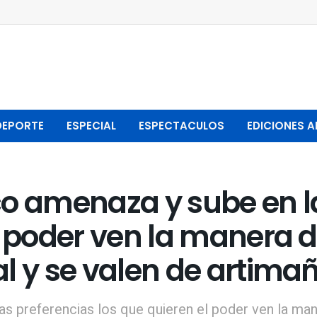
DEPORTE
ESPECIAL
ESPECTACULOS
EDICIONES A
co amenaza y sube en l
l poder ven la manera 
l y se valen de artima
as preferencias los que quieren el poder ven la m