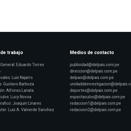
 de trabajo
Medios de contacto
General: Eduardo Torres
publicidad@delpais.com.pe
.
direccion@delpais.com.pe
cales: Luis Najarro
delpais@delpais.com.pe
s: Gustavo Barboza
unidaddeinvestigacion@delpais.
ón: Alfonso Lanata
deportes@delpais.com.pe
ulos: Lucy Novoa
espectaculos@delpais.com.pe
rafico: Joaquin Linares
redaccion1@delpais.com.pe
er: Luis A. Valverde Sanchez
redaccion2@delpais.com.pe