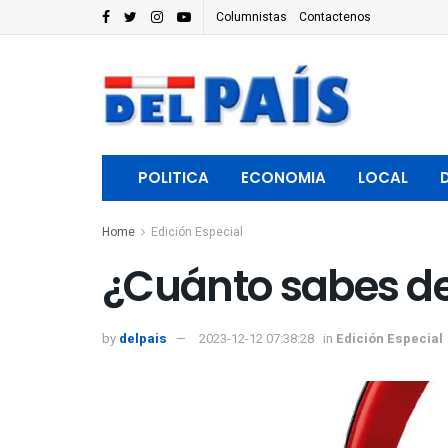
Columnistas
Contactenos
POLITICA
ECONOMIA
LOCAL
Home
Edición Especial
¿Cuánto sabes d
by
delpais
2023-12-12 07:38:28
in
Edición Especial