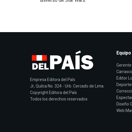
universo de Star Wars.
Equipo
Gerente 
Carrasco
Editor Lo
Empresa Editora del País
Deporte
Jr, Quilca No. 324 - Urb. Cercado de Lima.
Correcci
Copyright Editora del País
Espectac
Todos los derechos reservados
Diseño G
Web Mast