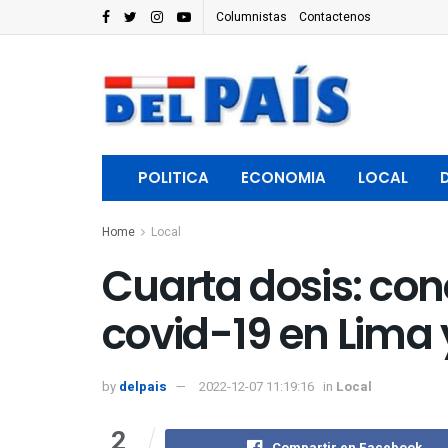
Columnistas
Contactenos
POLITICA
ECONOMIA
LOCAL
Home
Local
Cuarta dosis: con
covid-19 en Lima 
by
delpais
2022-12-07 11:19:16
in
Local
2
Compartir en Facebook