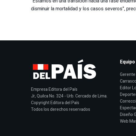
“Estamos en una transición hacia una fase endémic
disminuir la mortalidad y los casos severos”, preci
Equipo
Gerente 
Carrasco
Editor Lo
Empresa Editora del País
Deporte
Jr, Quilca No. 324 - Urb. Cercado de Lima.
Correcci
Copyright Editora del País
Espectac
Todos los derechos reservados
Diseño G
Web Mast