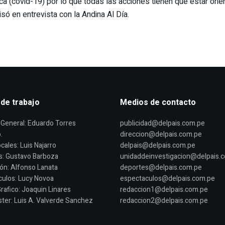
a (covid-19) por lo que todas las acciones tienen que estar orie
só en entrevista con la Andina Al Día.
 de trabajo
Medios de contacto
General: Eduardo Torres
publicidad@delpais.com.pe
.
direccion@delpais.com.pe
cales: Luis Najarro
delpais@delpais.com.pe
s: Gustavo Barboza
unidaddeinvestigacion@delpais.
ón: Alfonso Lanata
deportes@delpais.com.pe
ulos: Lucy Novoa
espectaculos@delpais.com.pe
rafico: Joaquin Linares
redaccion1@delpais.com.pe
er: Luis A. Valverde Sanchez
redaccion2@delpais.com.pe