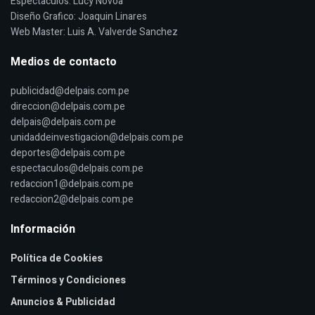
Espectaculos: Lucy Novoa
Diseño Grafico: Joaquin Linares
Web Master: Luis A. Valverde Sanchez
Medios de contacto
publicidad@delpais.com.pe
direccion@delpais.com.pe
delpais@delpais.com.pe
unidaddeinvestigacion@delpais.com.pe
deportes@delpais.com.pe
espectaculos@delpais.com.pe
redaccion1@delpais.com.pe
redaccion2@delpais.com.pe
Información
Política de Cookies
Términos y Condiciones
Anuncios & Publicidad