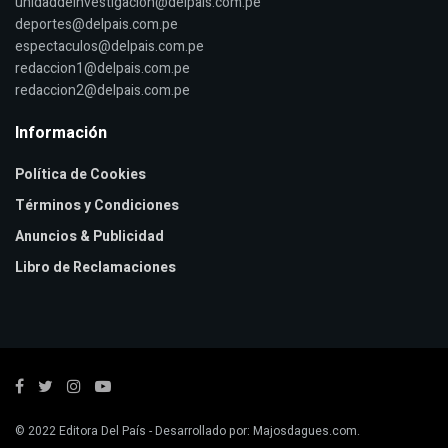
unidaddeinvestigacion@delpais.com.pe
deportes@delpais.com.pe
espectaculos@delpais.com.pe
redaccion1@delpais.com.pe
redaccion2@delpais.com.pe
Información
Política de Cookies
Términos y Condiciones
Anuncios & Publicidad
Libro de Reclamaciones
© 2022
Editora Del País
- Desarrollado por:
Majosdagues.com
.