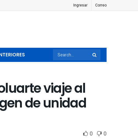
Ingresar
Correo
NTERIORES
uarte viaje al
agen de unidad
0
0