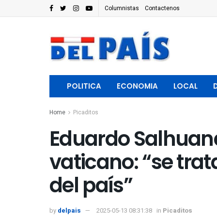
Columnistas
Contactenos
POLITICA
ECONOMIA
LOCAL
Home
Picaditos
Eduardo Salhuana 
vaticano: “se tra
del país”
by
delpais
2025-05-13 08:31:38
in
Picaditos