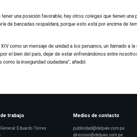
ner una posición favorable, hay otros colegas que tienen una pos
ía de bancadas respaldará, porque esto está por encima de temas
 XIV como un mensaje de unidad a los peruanos, un llamado a la 
r el bien del país, dejar de estar enfrenándonos entre nosotros 
s como la inseguridad ciudadana”, añadió.
 de trabajo
Medios de contacto
General: Eduardo Torres
publicidad@delpais.com.pe
.
direccion@delpais.com.pe