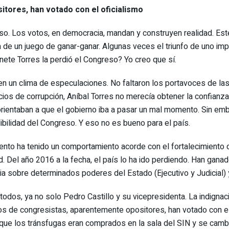
tores, han votado con el oficialismo
eso. Los votos, en democracia, mandan y construyen realidad. Est
 de un juego de ganar-ganar. Algunas veces el triunfo de uno impli
nete Torres la perdió el Congreso? Yo creo que sí.
n un clima de especulaciones. No faltaron los portavoces de las
ios de corrupción, Aníbal Torres no merecía obtener la confianza
 orientaban a que el gobierno iba a pasar un mal momento. Sin emb
dibilidad del Congreso. Y eso no es bueno para el país.
to ha tenido un comportamiento acorde con el fortalecimiento de 
dad. Del año 2016 a la fecha, el país lo ha ido perdiendo. Han gan
cia sobre determinados poderes del Estado (Ejecutivo y Judicial) 
todos, ya no solo Pedro Castillo y su vicepresidenta. La indign
 de congresistas, aparentemente opositores, han votado con el 
 que los tránsfugas eran comprados en la sala del SIN y se camb