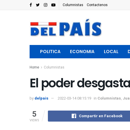
Columnistas
Contactenos
POLITICA
ECONOMIA
LOCAL
Home
Columnistas
El poder desgasta 
by
delpais
2022-03-14 08:15:19
in
Columnistas
,
Jua
5
Compartir en Facebook
VIEWS