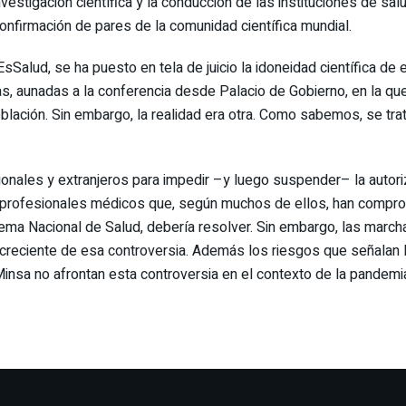
stigación científica y la conducción de las instituciones de salud
confirmación de pares de la comunidad científica mundial.
Salud, se ha puesto en tela de juicio la idoneidad científica de 
cas, aunadas a la conferencia desde Palacio de Gobierno, en la q
lación. Sin embargo, la realidad era otra. Como sabemos, se trat
onales y extranjeros para impedir –y luego suspender– la autor
de profesionales médicos que, según muchos de ellos, han compr
ema Nacional de Salud, debería resolver. Sin embargo, las march
ón creciente de esa controversia. Además los riesgos que señalan 
l Minsa no afrontan esta controversia en el contexto de la pandemi