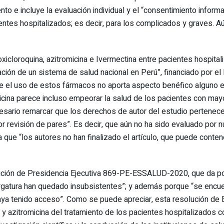
o e incluye la evaluación individual y el “consentimiento inform
ntes hospitalizados; es decir, para los complicados y graves. A
roxicloroquina, azitromicina e Ivermectina entre pacientes hospit
ción de un sistema de salud nacional en Perú”, financiado por el
ue el uso de estos fármacos no aporta aspecto benéfico alguno en
micina parece incluso empeorar la salud de los pacientes con mayo
esario remarcar que los derechos de autor del estudio pertenece
por revisión de pares”. Es decir, que aún no ha sido evaluado por n
fica que “los autores no han finalizado el artículo, que puede conte
ución de Presidencia Ejecutiva 869-PE-ESSALUD-2020, que da por 
gatura han quedado insubsistentes”; y además porque “se encuen
haya tenido acceso”. Como se puede apreciar, esta resolución de 
y azitromicina del tratamiento de los pacientes hospitalizados 