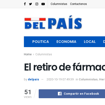
Columnistas
Contactenos
POLITICA
ECONOMIA
LOCAL
Home
Columnistas
El retiro de fárma
by
delpais
2020-10-19 07:49:39
in
Columnistas
,
Her
51
Compartir en Facebook
VIEWS