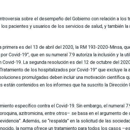
controversia sobre el desempeño del Gobierno con relación a los t
los pacientes y usuarios de los servicios de salud, y también la
a primera es del 13 de abril del 2020, la RM 193-2020-Minsa, q
r Covid-19”, que en su numeral 7.9 autoriza la inclusión y la uti
con Covid-19. La segunda resolución es del 12 de octubre del 20
Tratamiento de los hospitalizados por Covid-19” que excluye la
oluciones promulgadas deben incluir una motivación científica qu
s están contenidos en los informes que ha suscrito la Dirección 
amiento específico contra el Covid-19. Sin embargo, el numeral 7.
loroquina, azitromicina, entre otros– se basa en el argumento de 
evidencia”. Además, se “respalda” en la solicitud de las socieda
ocido, la norma ofrece un tratamiento para todos los casos –es