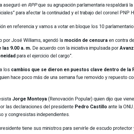
na aseguró en
RPP
que su agrupación parlamentaria respaldará la m
iciales” para afectar la continuidad y el trabajo del coronel PNP
n en referencia y vamos a votar en bloque los 10 parlamentarios”
do por José Williams, agendó la
moción de censura
en contra del
 las 9.00 a. m.
De acuerdo con la iniciativa impulsada por
Avanz
oneidad
para el ejercicio del cargo”.
a los
cambios que se dieron en puestos clave dentro de la P
 quien hace poco más de una semana fue removido y repuesto com
esista
Jorge Montoya
(Renovación Popular) quien dijo que vien
or las declaraciones del presidente
Pedro Castillo
ante la ONU.
so y congresistas independientes.
residente tiene sus ministros para servirle de escudo protector 