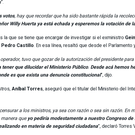
a
”.
s votos
, hay que recordar que ha sido bastante rápida la recolec
señor Willy Huerta ya está echada y esperemos la votación de 
 la que se tiene que encargar de investigar si el exministro
Gein
e
Pedro Castillo
. En esa línea, resaltó que desde el Parlamento y
operador, tuvo que gozar de la autorización del presidente para
a tener que dilucidar el Ministerio Público
.
Desde acá hemos hec
nde es que exista una denuncia constitucional
”, dijo.
stros,
Aníbal Torres
, aseguró que el titular del Ministerio del In
censurar a los ministros, ya sea con razón o sea sin razón. En mi
de manera que
yo pediría modestamente a nuestro Congreso de l
 realizando en materia de seguridad ciudadana
”, declaró Torres