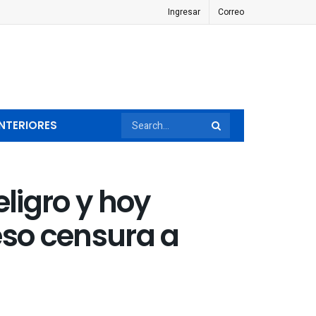
Ingresar
Correo
NTERIORES
eligro y hoy
reso censura a