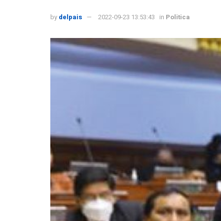
by
delpais
2022-09-23 13:53:43
in
Politica