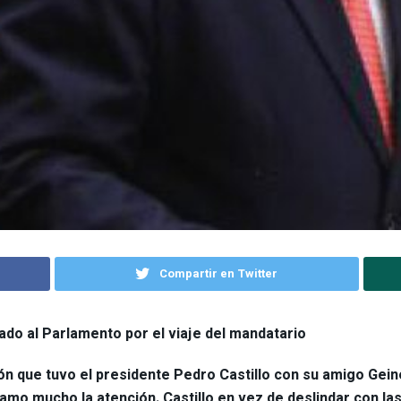
Compartir en Twitter
l Parlamento por el viaje del mandatario
nión que tuvo el presidente Pedro Castillo con su amigo Ge
 llamo mucho la atención. Castillo en vez de deslindar con l