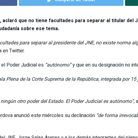
s, aclaró que no tiene facultades para separar al titular de
iudadanía sobre ese tema.
cultades para separar al presidente del JNE, no existe norma a
 en Twitter.
 el Poder Judicial es
“autónomo”
y que en su designación no inte
Sala Plena de la Corte Suprema de la República, integrada por 15 
 ningún otro poder del Estado. El Poder Judicial es autónomo”
, 
órdova anunció este miércoles su declinación
“de forma irrevocab
el JNE, Jorge Salas Arenas y a los demás integrantes del pleno 