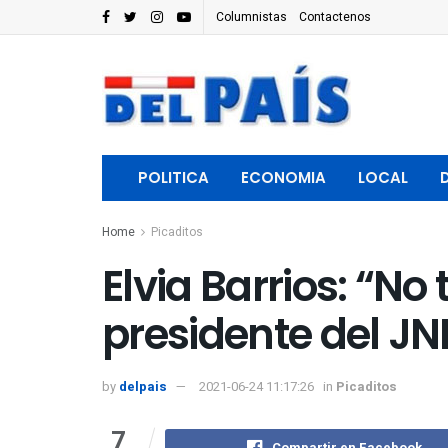
Columnistas
Contactenos
POLITICA
ECONOMIA
LOCAL
Home
Picaditos
Elvia Barrios: “No
presidente del JN
by
delpais
2021-06-24 11:17:26
in
Picaditos
7
Compartir en Facebook