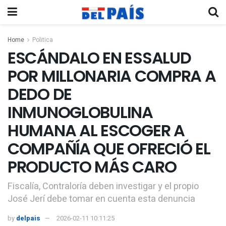
Home
Politica
ESCÁNDALO EN ESSALUD
POR MILLONARIA COMPRA A
DEDO DE
INMUNOGLOBULINA
HUMANA AL ESCOGER A
COMPAÑÍA QUE OFRECIÓ EL
PRODUCTO MÁS CARO
Fiscalía, Contraloría deben investigar y el propio
José Jerí debe tomar en cuenta esta denuncia
by
delpais
2026-02-11 10:11:25