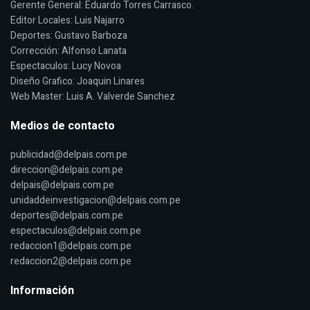
Gerente General: Eduardo Torres Carrasco.
Editor Locales: Luis Najarro
Deportes: Gustavo Barboza
Corrección: Alfonso Lanata
Espectaculos: Lucy Novoa
Diseño Grafico: Joaquin Linares
Web Master: Luis A. Valverde Sanchez
Medios de contacto
publicidad@delpais.com.pe
direccion@delpais.com.pe
delpais@delpais.com.pe
unidaddeinvestigacion@delpais.com.pe
deportes@delpais.com.pe
espectaculos@delpais.com.pe
redaccion1@delpais.com.pe
redaccion2@delpais.com.pe
Información