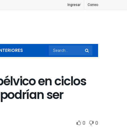
Ingresar
Correo
NTERIORES
élvico en ciclos
podrían ser
0
0