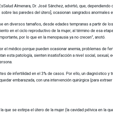
d EsSalud Almenara, Dr. José Sánchez, advirtió, que, dependiendo
o sobre las paredes del útero], ocasionan sangrados anormales 
se en diversos tamaños, desde edades tempranas a partir de los
iento en el ciclo reproductivo de la mujer, al término de esa eta
portante, por lo que en la menopausia ya no crecen”, anotó.
 el médico porque pueden ocasionar anemia, problemas de ferti
sentan esta patología, sienten insatisfacción a nivel social
persona.
s de infertilidad en el 3% de casos. Por ello, un diagnóstico y
quedar embarazada, con una intervención quirúrgica (para extraer 
la que se extirpa el útero de la mujer (la cavidad pélvica en la qu