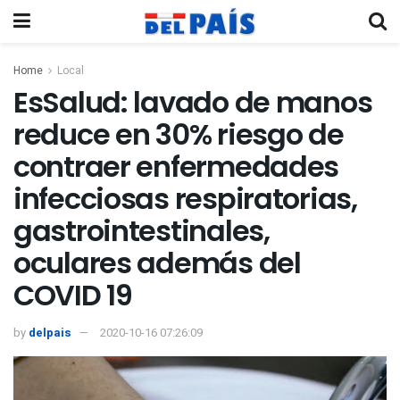
Home
Local
EsSalud: lavado de manos
reduce en 30% riesgo de
contraer enfermedades
infecciosas respiratorias,
gastrointestinales,
oculares además del
COVID 19
by
delpais
2020-10-16 07:26:09