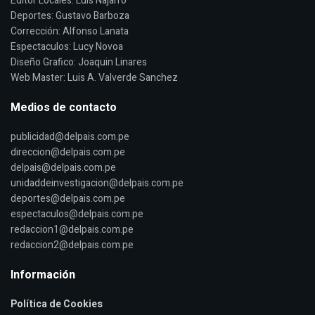
Editor Locales: Luis Najarro
Deportes: Gustavo Barboza
Corrección: Alfonso Lanata
Espectaculos: Lucy Novoa
Diseño Grafico: Joaquin Linares
Web Master: Luis A. Valverde Sanchez
Medios de contacto
publicidad@delpais.com.pe
direccion@delpais.com.pe
delpais@delpais.com.pe
unidaddeinvestigacion@delpais.com.pe
deportes@delpais.com.pe
espectaculos@delpais.com.pe
redaccion1@delpais.com.pe
redaccion2@delpais.com.pe
Información
Política de Cookies